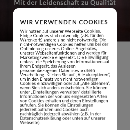
Mit der Leidenschaft zu Qualität
& Quantität
WIR VERWENDEN COOKIES
Wir nutzen auf unserer Webseite Cookies.
Einige Cookies sind notwendig (z.B. für den
Warenkorb) andere sind nicht notwendig. Die
nicht-notwendigen Cookies helfen uns bei der
Optimierung unseres Online-Angebotes,
unserer Webseitenfunktionen und werden für
Marketingzwecke eingesetzt. Die Einwilligung
umfasst die Speicherung von Informationen auf
Ihrem Endgerät, das Auslesen
WIR, DAS SCHWARZWALDHAUS
personenbezogener Daten sowie deren
Verarbeitung. Klicken Sie auf „Alle akzeptieren“,
TÄGLICH FRISCH AUS MEISTERHAND
um in den Einsatz von nicht notwendigen
Cookies einzuwilligen oder auf „Alle ablehnen“,
wenn Sie sich anders entscheiden. Sie können
Wir produzieren Schinken- und Wurstspezialitäten für den
unter „Einstellungen verwalten“ detaillierte
regionalen
und überregionalen Verkauf. Mit dem Herz in
Informationen der von uns eingesetzten Arten
Gengenbach stehen wir für höchste Qualität
und feinste
von Cookies erhalten und deren Einstellungen
Schinken- und Wurstdelikatessen.
aufrufen. Sie können die Einstellungen
jederzeit aufrufen und Cookies auch
nachträglich jederzeit abwählen (z.B. in der
Datenschutzerklärung oder unten auf unserer
Webseite).