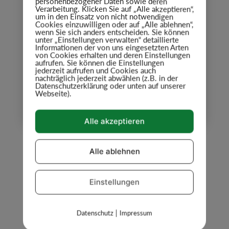
Ladengeschäft
personenbezogener Daten sowie deren
Verarbeitung. Klicken Sie auf „Alle akzeptieren“,
um in den Einsatz von nicht notwendigen
Mo. – Mi.:
7.30 bis 13.30 Uhr
Cookies einzuwilligen oder auf „Alle ablehnen“,
wenn Sie sich anders entscheiden. Sie können
unter „Einstellungen verwalten“ detaillierte
Do., Fr.:
7.30 bis 18.00 Uhr
Informationen der von uns eingesetzten Arten
von Cookies erhalten und deren Einstellungen
Sa.:
7.00 bis 12.30 Uhr
aufrufen. Sie können die Einstellungen
jederzeit aufrufen und Cookies auch
nachträglich jederzeit abwählen (z.B. in der
ACHTUNG: Am Donnerstag,
Datenschutzerklärung oder unten auf unserer
04.12.2025 ist unser Laden nur bis
Webseite).
16.30 Uhr geöffnet !
Alle akzeptieren
Alle ablehnen
Einstellungen
|
Datenschutz
Impressum
UNSER WOCHENANGEBOT
UNSERE VIELFÄLTIGEN UND AKTUELLEN