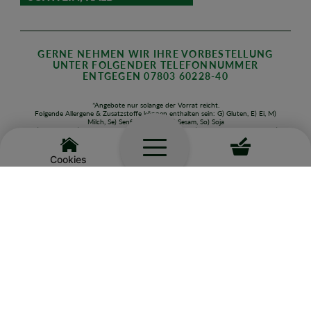
GERNE NEHMEN WIR IHRE VORBESTELLUNG
UNTER FOLGENDER TELEFONNUMMER
ENTGEGEN 07803 60228-40
*Angebote nur solange der Vorrat reicht.
Folgende Allergene & Zusatzstoffe können enthalten sein: G) Gluten, E) Ei, M)
Milch, Se) Senf, SI) Sellerie, S) Sesam, So) Soja
1) Farbstoff, 2) Konservierungsmittel, 3) Phosphat, 4) Geschmacksverstärker, 5)
Süßungsmittel, 6) Alkohol, 7) Antioxidationsmittel
Cookies
FRISCHES AUS DER HEISSTHEKE
BEISPIELE AUS UNSEREM WECHSELNDEN
SORTIMENT: