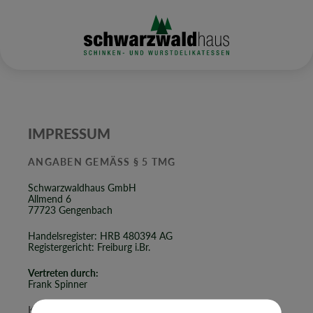
IMPRESSUM
ANGABEN GEMÄSS § 5 TMG
Schwarzwaldhaus GmbH
Allmend 6
77723 Gengenbach
Handelsregister: HRB 480394 AG
Registergericht: Freiburg i.Br.
Vertreten durch:
Frank Spinner
KONTAKT