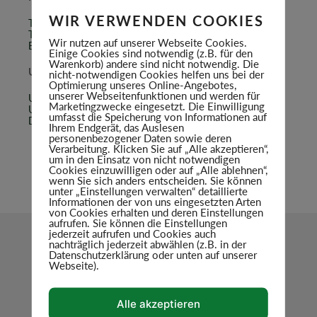
WIR VERWENDEN COOKIES
Telefon: 07803 / 60228 – 0
Telefax: 07803 / 60228 – 30
Wir nutzen auf unserer Webseite Cookies.
E-Mail: info@dasschwarzwaldhaus.de
Einige Cookies sind notwendig (z.B. für den
Warenkorb) andere sind nicht notwendig. Die
UMSATZSTEUER-ID
nicht-notwendigen Cookies helfen uns bei der
Optimierung unseres Online-Angebotes,
unserer Webseitenfunktionen und werden für
Umsatzsteuer-Identifikationsnummer gemäß § 27 a
Marketingzwecke eingesetzt. Die Einwilligung
Umsatzsteuergesetz:
umfasst die Speicherung von Informationen auf
DE226560846
Ihrem Endgerät, das Auslesen
personenbezogener Daten sowie deren
Verarbeitung. Klicken Sie auf „Alle akzeptieren“,
um in den Einsatz von nicht notwendigen
Cookies einzuwilligen oder auf „Alle ablehnen“,
wenn Sie sich anders entscheiden. Sie können
unter „Einstellungen verwalten“ detaillierte
Informationen der von uns eingesetzten Arten
von Cookies erhalten und deren Einstellungen
aufrufen. Sie können die Einstellungen
jederzeit aufrufen und Cookies auch
nachträglich jederzeit abwählen (z.B. in der
Datenschutzerklärung oder unten auf unserer
Webseite).
Alle akzeptieren