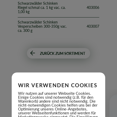
Schwarzwälder Schinken
Riegel schmal ca. 1 kg vac. ca.
403006
1,00 kg
Schwarzwälder Schinken
Vesperscheiben 300-350g vac.
403007
ca. 300 g
ZURÜCK ZUM SORTIMENT
DAS KÖNNTE DIR
AUCH GEFALLEN
WIR VERWENDEN COOKIES
Wir nutzen auf unserer Webseite Cookies.
Einige Cookies sind notwendig (z.B. für den
Warenkorb) andere sind nicht notwendig. Die
nicht-notwendigen Cookies helfen uns bei der
Optimierung unseres Online-Angebotes,
unserer Webseitenfunktionen und werden für
Marketingzwecke eingesetzt. Die Einwilligung